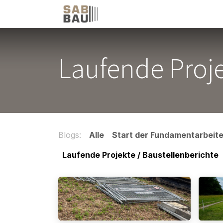
Zum Inhalt springen
Home
Über Uns
Leistu
Laufende Proje
Blogs:
Alle
Start der Fundamentarbeit
Laufende Projekte / Baustellenberichte