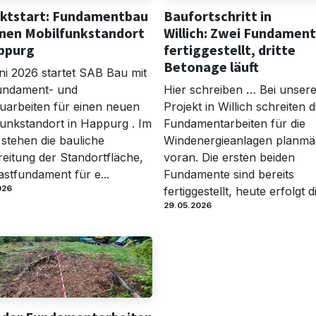
ektstart: Fundamentbau
Baufortschritt in
inen Mobilfunkstandort
Willich: Zwei Fundamen
ppurg
fertiggestellt, dritte
Betonage läuft
i 2026 startet SAB Bau mit
undament- und
Hier schreiben … Bei unser
uarbeiten für einen neuen
Projekt in Willich schreiten d
unkstandort in Happurg . Im
Fundamentarbeiten für die
stehen die bauliche
Windenergieanlagen planmä
eitung der Standortfläche,
voran. Die ersten beiden
stfundament für e...
Fundamente sind bereits
026
fertiggestellt, heute erfolgt di
29.05.2026