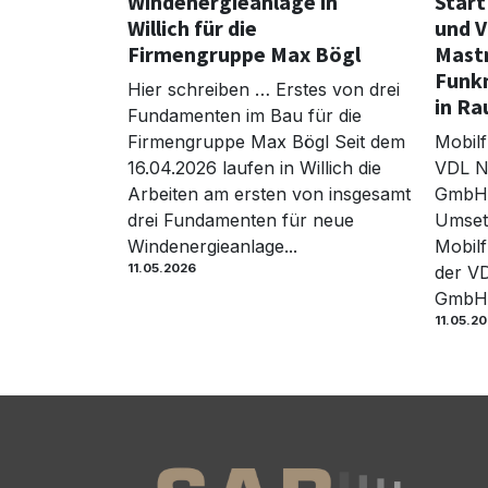
Windenergieanlage in
Start
Willich für die
und V
Firmengruppe Max Bögl
Mast
Funk
Hier schreiben … Erstes von drei
in R
Fundamenten im Bau für die
Firmengruppe Max Bögl Seit dem
Mobilf
16.04.2026 laufen in Willich die
VDL N
Arbeiten am ersten von insgesamt
GmbH 
drei Fundamenten für neue
Umset
Windenergieanlage...
Mobilf
11.05.2026
der VD
GmbH. 
11.05.2