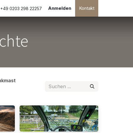
ion
Hilfe
Anmelden
Kontakt
+49 0203 298 22257
ichte
unkmast