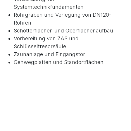
Systemtechnikfundamenten
Rohrgräben und Verlegung von DN120-
Rohren
Schotterflächen und Oberflächenaufbau
Vorbereitung von ZAS und
Schlüsseltresorsäule
Zaunanlage und Eingangstor
Gehwegplatten und Standortflächen
Vorbereitung von Rasen- und
Ausgleichsflächen
Entfernung von Wurzeln im Arbeitsbereich
bauliche Vorbereitung technischer
Anschlussbereiche
Ergebnis
Mit den ausgeführten Fundament- und